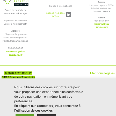
Adresse
2 impasse Lagazane, 81370
France & International
Saint-Sulpice-la-Pointe |
Expert en contrôle de
LinkedIn
Occitanie | FRANCE
Agence web dans
soudure et métallurgie
le Tarn
Contact
Inspection – Expertise –
05 63 56 68 97
Contrôle non destructif
commercial@sico-
services.com
Adresse
2 impasse Lagazanne,
81370 Saint-Sulpice-la-
Pointe, Occitanie, France
05 63 56 68 97
commercial@sico-
services.com
© 2020–2026 GROUPE
Mentions légales
CIDES France – Tous droits
réservés
Nous utilisons des cookies sur notre site pour
vous proposer une expérience plus confortable
de votre navigation, en mémorisant vos
préférences.
En cliquant sur «accepter», vous consentez à
l'utilisation de ces cookies.